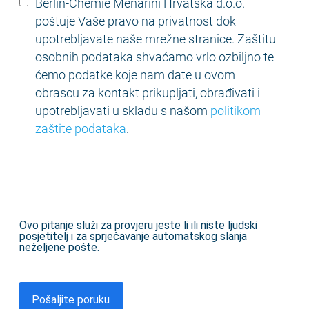
Berlin-Chemie Menarini Hrvatska d.o.o.
Chemie
Legal
poštuje Vaše pravo na privatnost dok
Text
upotrebljavate naše mrežne stranice. Zaštitu
osobnih podataka shvaćamo vrlo ozbiljno te
ćemo podatke koje nam date u ovom
obrascu za kontakt prikupljati, obrađivati i
upotrebljavati u skladu s našom
politikom
zaštite podataka
.
Ovo pitanje služi za provjeru jeste li ili niste ljudski
posjetitelj i za sprječavanje automatskog slanja
neželjene pošte.