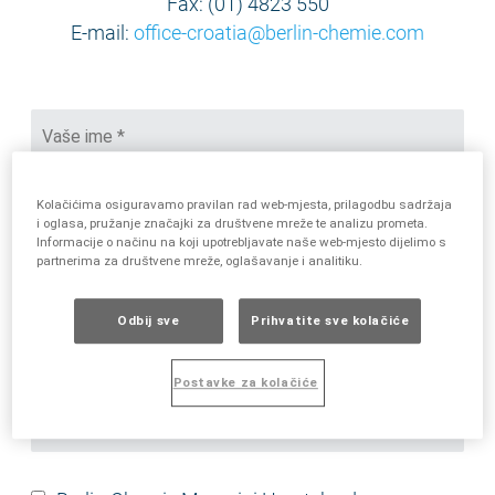
Fax: (01) 4823 550
E-mail:
office-croatia@berlin-chemie.com
Name
and
surname
Email
Kolačićima osiguravamo pravilan rad web-mjesta, prilagodbu sadržaja
*
i oglasa, pružanje značajki za društvene mreže te analizu prometa.
Informacije o načinu na koji upotrebljavate naše web-mjesto dijelimo s
partnerima za društvene mreže, oglašavanje i analitiku.
Text
message
Odbij sve
Prihvatite sve kolačiće
*
Postavke za kolačiće
Berlin