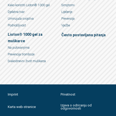
Kako koristiti Lioton® 1000 gel
Simptomi
Djelatna tvar
Liječenje
Umirujuća svojstva
Prevencija
Podnošljivost
Vježbe
Lioton® 1000 gel za
Često postavljana pitanja
muškarce
Na putovanjima
Prevencija tromboze
Svakodnevni život muškarca
Imprint
Privatnost
Izjava o odricanju od
Karta web-stranice
odgovornosti