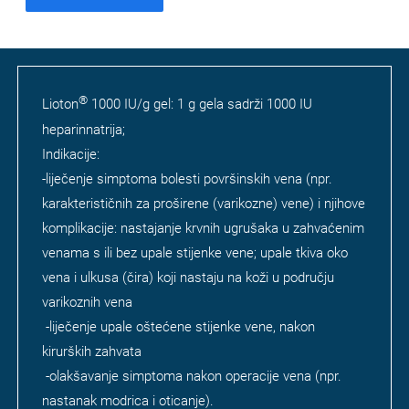
®
Lioton
1000 IU/g gel: 1 g gela sadrži 1000 IU
heparinnatrija;
Indikacije:
-liječenje simptoma bolesti površinskih vena (npr.
karakterističnih za proširene (varikozne) vene) i njihove
komplikacije: nastajanje krvnih ugrušaka u zahvaćenim
venama s ili bez upale stijenke vene; upale tkiva oko
vena i ulkusa (čira) koji nastaju na koži u području
varikoznih vena
-liječenje upale oštećene stijenke vene, nakon
kirurških zahvata
-olakšavanje simptoma nakon operacije vena (npr.
nastanak modrica i oticanje).