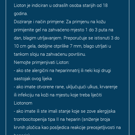
Lioton je indiciran u odraslih osoba starijih od 18
godina.
Doziranje i način primjene: Za primjenu na kožu
primijenite gel na zahvaćeno mjesto 1 do 3 puta na
dan, blagim utrljavanjem. Preporučuje se istisnuti 3 do
10 cm gela, debljine otprilike 7 mm, blago utrljati u
tankom sloju na zahvaćenu površinu.
Nemojte primjenjivati Lioton:
- ako ste alergični na heparinnatrij ili neki koji drugi
sastojak ovog lijeka
- ako imate otvorene rane, uključujući ulkus, krvarenje
ili infekciju na koži na mjestu koje treba liječiti
Liotonom
- ako imate ili ste imali stanje koje se zove alergijska
trombocitopenija tipa II na heparin (sniženje broja
krvnih pločica kao posljedica reakcije preosjetljivosti na