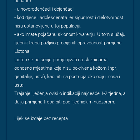
heparin)
- u novorođenčadi i dojenčadi
- kod djece i adolescenata jer sigurnost i djelotvornost
nisu ustanovljene u toj populaciji.
- ako imate pojačanu sklonost krvarenju. U tom slučaju
liječnik treba pažljivo procijeniti opravdanost primjene
Liotona.
Lioton se ne smije primjenjivati na sluznicama,
odnosno mjestima koja nisu pokrivena kožom (npr.
genitalije, usta), kao niti na područja oko očiju, nosa i
usta.
Trajanje liječenja ovisi o indikaciji najčešće 1-2 tjedna, a
dulja primjena treba biti pod liječničkim nadzorom.
Lijek se izdaje bez recepta.