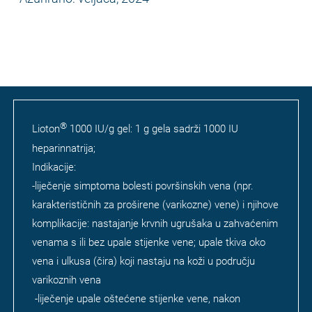
®
Lioton
1000 IU/g gel: 1 g gela sadrži 1000 IU
heparinnatrija;
Indikacije:
-liječenje simptoma bolesti površinskih vena (npr.
karakterističnih za proširene (varikozne) vene) i njihove
komplikacije: nastajanje krvnih ugrušaka u zahvaćenim
venama s ili bez upale stijenke vene; upale tkiva oko
vena i ulkusa (čira) koji nastaju na koži u području
varikoznih vena
-liječenje upale oštećene stijenke vene, nakon