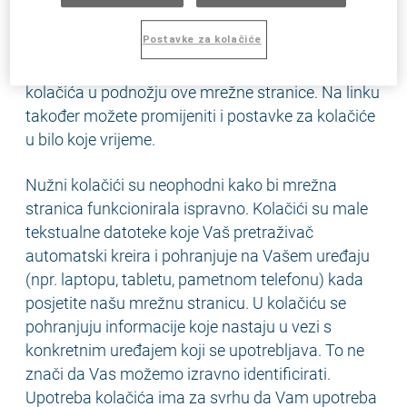
Postavke za kolačiće
Detaljne informacije o „kolačićima“ koje
upotrebljavamo mogu se pronaći u postavkama
kolačića u podnožju ove mrežne stranice. Na linku
također možete promijeniti i postavke za kolačiće
u bilo koje vrijeme.
Nužni kolačići su neophodni kako bi mrežna
stranica funkcionirala ispravno. Kolačići su male
tekstualne datoteke koje Vaš pretraživač
automatski kreira i pohranjuje na Vašem uređaju
(npr. laptopu, tabletu, pametnom telefonu) kada
posjetite našu mrežnu stranicu. U kolačiću se
pohranjuju informacije koje nastaju u vezi s
konkretnim uređajem koji se upotrebljava. To ne
znači da Vas možemo izravno identificirati.
Upotreba kolačića ima za svrhu da Vam upotreba