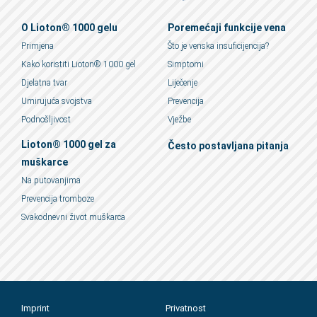
O Lioton® 1000 gelu
Poremećaji funkcije vena
Primjena
Što je venska insuficijencija?
Kako koristiti Lioton® 1000 gel
Simptomi
Djelatna tvar
Liječenje
Umirujuća svojstva
Prevencija
Podnošljivost
Vježbe
Lioton® 1000 gel za
Često postavljana pitanja
muškarce
Na putovanjima
Prevencija tromboze
Svakodnevni život muškarca
Imprint
Privatnost