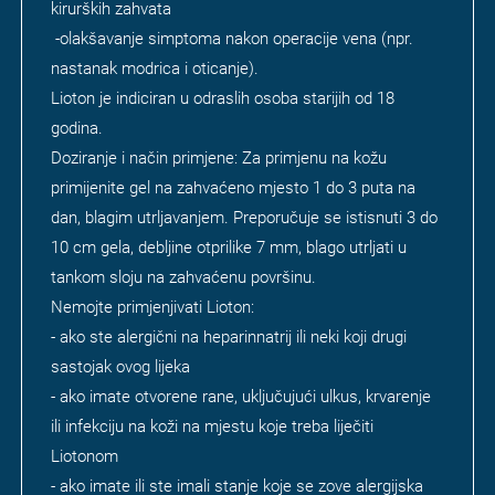
kirurških zahvata
-olakšavanje simptoma nakon operacije vena (npr.
nastanak modrica i oticanje).
Lioton je indiciran u odraslih osoba starijih od 18
godina.
Doziranje i način primjene: Za primjenu na kožu
primijenite gel na zahvaćeno mjesto 1 do 3 puta na
dan, blagim utrljavanjem. Preporučuje se istisnuti 3 do
10 cm gela, debljine otprilike 7 mm, blago utrljati u
tankom sloju na zahvaćenu površinu.
Nemojte primjenjivati Lioton:
- ako ste alergični na heparinnatrij ili neki koji drugi
sastojak ovog lijeka
- ako imate otvorene rane, uključujući ulkus, krvarenje
ili infekciju na koži na mjestu koje treba liječiti
Liotonom
- ako imate ili ste imali stanje koje se zove alergijska