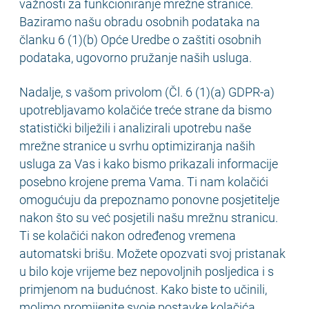
važnosti za funkcioniranje mrežne stranice.
Baziramo našu obradu osobnih podataka na
članku 6 (1)(b) Opće Uredbe o zaštiti osobnih
podataka, ugovorno pružanje naših usluga.
Nadalje, s vašom privolom (Čl. 6 (1)(a) GDPR-a)
upotrebljavamo kolačiće treće strane da bismo
statistički bilježili i analizirali upotrebu naše
mrežne stranice u svrhu optimiziranja naših
usluga za Vas i kako bismo prikazali informacije
posebno krojene prema Vama. Ti nam kolačići
omogućuju da prepoznamo ponovne posjetitelje
nakon što su već posjetili našu mrežnu stranicu.
Ti se kolačići nakon određenog vremena
automatski brišu. Možete opozvati svoj pristanak
u bilo koje vrijeme bez nepovoljnih posljedica i s
primjenom na budućnost. Kako biste to učinili,
molimo promijenite svoje postavke kolačića.