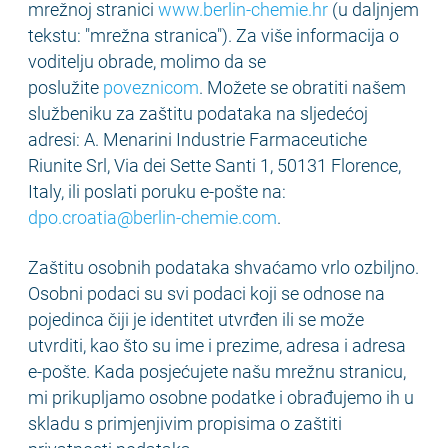
mrežnoj stranici
www.berlin-chemie.hr
(u daljnjem
tekstu: "mrežna stranica"). Za više informacija o
voditelju obrade, molimo da se
poslužite
poveznicom
. Možete se obratiti našem
službeniku za zaštitu podataka na sljedećoj
adresi: A. Menarini Industrie Farmaceutiche
Riunite Srl, Via dei Sette Santi 1, 50131 Florence,
Italy, ili poslati poruku e-pošte na:
dpo.croatia@berlin-chemie.com
.
Zaštitu osobnih podataka shvaćamo vrlo ozbiljno.
Osobni podaci su svi podaci koji se odnose na
pojedinca čiji je identitet utvrđen ili se može
utvrditi, kao što su ime i prezime, adresa i adresa
e-pošte. Kada posjećujete našu mrežnu stranicu,
mi prikupljamo osobne podatke i obrađujemo ih u
skladu s primjenjivim propisima o zaštiti