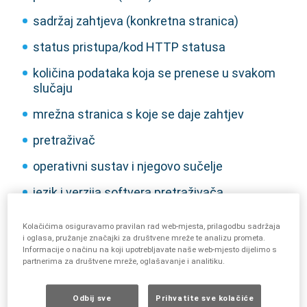
sadržaj zahtjeva (konkretna stranica)
status pristupa/kod HTTP statusa
količina podataka koja se prenese u svakom
slučaju
mrežna stranica s koje se daje zahtjev
pretraživač
operativni sustav i njegovo sučelje
jezik i verzija softvera pretraživača
Podaci se pohranjuju tijekom razdoblja od sedam
Kolačićima osiguravamo pravilan rad web-mjesta, prilagodbu sadržaja
dana, a zatim automatski brišu.
i oglasa, pružanje značajki za društvene mreže te analizu prometa.
Informacije o načinu na koji upotrebljavate naše web-mjesto dijelimo s
partnerima za društvene mreže, oglašavanje i analitiku.
Odbij sve
Prihvatite sve kolačiće
Upotreba kolačića