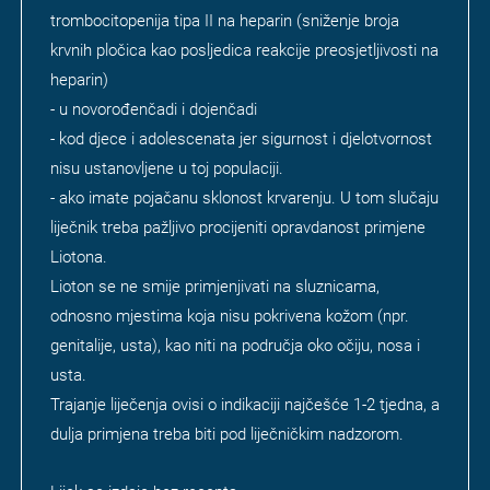
trombocitopenija tipa II na heparin (sniženje broja
krvnih pločica kao posljedica reakcije preosjetljivosti na
heparin)
- u novorođenčadi i dojenčadi
- kod djece i adolescenata jer sigurnost i djelotvornost
nisu ustanovljene u toj populaciji.
- ako imate pojačanu sklonost krvarenju. U tom slučaju
liječnik treba pažljivo procijeniti opravdanost primjene
Liotona.
Lioton se ne smije primjenjivati na sluznicama,
odnosno mjestima koja nisu pokrivena kožom (npr.
genitalije, usta), kao niti na područja oko očiju, nosa i
usta.
Trajanje liječenja ovisi o indikaciji najčešće 1-2 tjedna, a
dulja primjena treba biti pod liječničkim nadzorom.