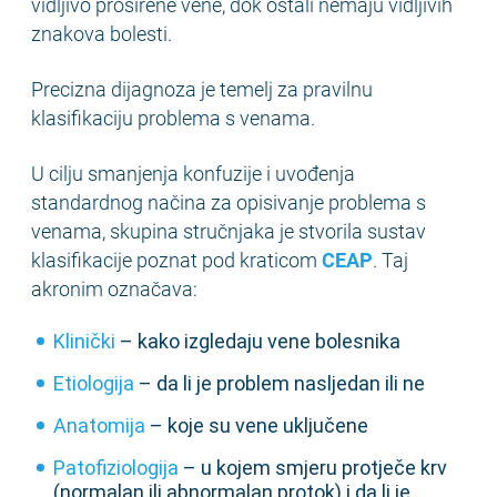
vidljivo proširene vene, dok ostali nemaju vidljivih
znakova bolesti.
Precizna dijagnoza je temelj za pravilnu
klasifikaciju problema s venama.
U cilju smanjenja konfuzije i uvođenja
standardnog načina za opisivanje problema s
venama, skupina stručnjaka je stvorila sustav
klasifikacije poznat pod kraticom
CEAP
. Taj
akronim označava:
Klinički
– kako izgledaju vene bolesnika
Etiologija
– da li je problem nasljedan ili ne
Anatomija
– koje su vene uključene
Patofiziologija
– u kojem smjeru protječe krv
(normalan ili abnormalan protok) i da li je