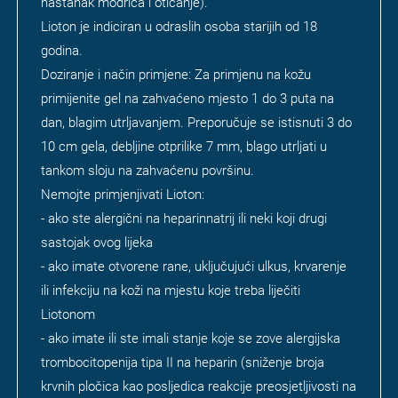
nastanak modrica i oticanje).
Lioton je indiciran u odraslih osoba starijih od 18
godina.
Doziranje i način primjene: Za primjenu na kožu
primijenite gel na zahvaćeno mjesto 1 do 3 puta na
dan, blagim utrljavanjem. Preporučuje se istisnuti 3 do
10 cm gela, debljine otprilike 7 mm, blago utrljati u
tankom sloju na zahvaćenu površinu.
Nemojte primjenjivati Lioton:
- ako ste alergični na heparinnatrij ili neki koji drugi
sastojak ovog lijeka
- ako imate otvorene rane, uključujući ulkus, krvarenje
ili infekciju na koži na mjestu koje treba liječiti
Liotonom
- ako imate ili ste imali stanje koje se zove alergijska
trombocitopenija tipa II na heparin (sniženje broja
krvnih pločica kao posljedica reakcije preosjetljivosti na