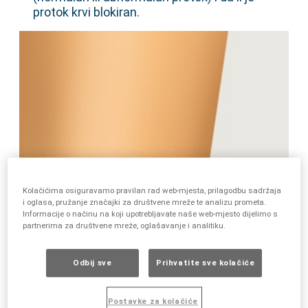
protok krvi blokiran.
Kolačićima osiguravamo pravilan rad web-mjesta, prilagodbu sadržaja
i oglasa, pružanje značajki za društvene mreže te analizu prometa.
Informacije o načinu na koji upotrebljavate naše web-mjesto dijelimo s
partnerima za društvene mreže, oglašavanje i analitiku.
Odbij sve
Prihvatite sve kolačiće
Nema vidljivih znakova bolesti
površinskih vena
Postavke za kolačiće