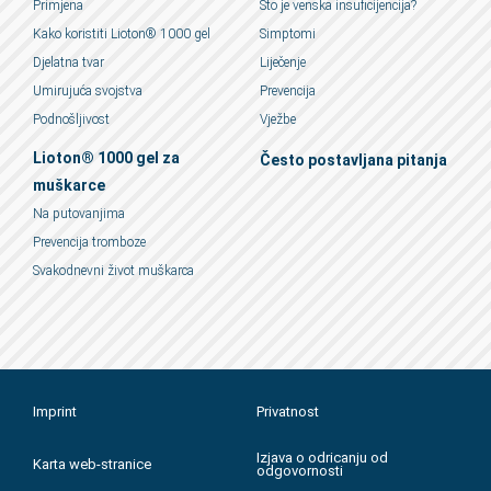
Primjena
Što je venska insuficijencija?
Kako koristiti Lioton® 1000 gel
Simptomi
Djelatna tvar
Liječenje
Umirujuća svojstva
Prevencija
Podnošljivost
Vježbe
Lioton® 1000 gel za
Često postavljana pitanja
muškarce
Na putovanjima
Prevencija tromboze
Svakodnevni život muškarca
Imprint
Privatnost
Izjava o odricanju od
Karta web-stranice
odgovornosti