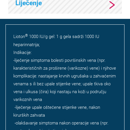
Liječenje
®
Lioton
1000 IU/g gel: 1 g gela sadrži 1000 IU
heparinnatrija;
Indikacije:
-liječenje simptoma bolesti površinskih vena (npr.
karakterističnih za proširene (varikozne) vene) i njihove
komplikacije: nastajanje krvnih ugrušaka u zahvaćenim
venama s ili bez upale stijenke vene; upale tkiva oko
vena i ulkusa (čira) koji nastaju na koži u području
varikoznih vena
-liječenje upale oštećene stijenke vene, nakon
kirurških zahvata
-olakšavanje simptoma nakon operacije vena (npr.