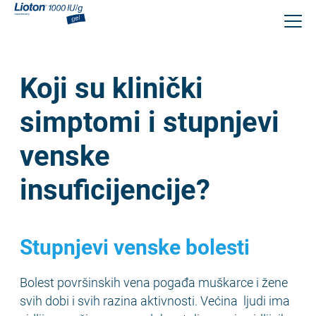
Skoči
na
glavni
sadržaj
Koji su klinički
simptomi i stupnjevi
venske
insuficijencije?
Stupnjevi venske bolesti
Bolest površinskih vena pogađa muškarce i žene
svih dobi i svih razina aktivnosti. Većina ljudi ima