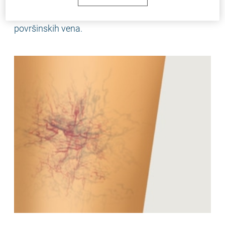
Noga koja ne pokazuje vidljive znakove bolesti
površinskih vena.