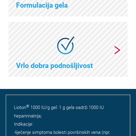
Formulacija gela
Vrlo dobra podnošljivost
®
Lioton
1000 IU/g gel: 1 g gela sadrži 1000 IU
heparinnatrija;
Indikacije:
-liječenje simptoma bolesti površinskih vena (npr.