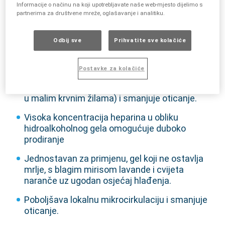
nizak rizik od sustavnih nuspojava.
Informacije o načinu na koji upotrebljavate naše web-mjesto dijelimo s
partnerima za društvene mreže, oglašavanje i analitiku.
®
Saznajte zašto biste trebali primijeniti Lioton
1000 gel na zahvaćena mjesta kože:
Odbij sve
Prihvatite sve kolačiće
Visoko učinkovit kada se primjenjuje na
zahvaćeno mjesto jer heparin prevenira razvoj
Postavke za kolačiće
krvnih ugrušaka u površinskim venama,
poboljšava lokalnu mikrocirkulaciju (protok krvi
u malim krvnim žilama) i smanjuje oticanje.
Visoka koncentracija heparina u obliku
hidroalkoholnog gela omogućuje duboko
prodiranje
Jednostavan za primjenu, gel koji ne ostavlja
mrlje, s blagim mirisom lavande i cvijeta
naranče uz ugodan osjećaj hlađenja.
Poboljšava lokalnu mikrocirkulaciju i smanjuje
oticanje.