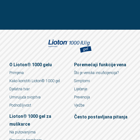
O Lioton® 1000 gelu
Poremećaji funkcije vena
Primjena
Što je venska insuficijencija?
Kako koristiti Lioton® 1000 gel
Simptomi
Djelatna tvar
Liječenje
Umirujuća svojstva
Prevencija
Podnošljivost
Vježbe
Lioton® 1000 gel za
Često postavljana pitanja
muškarce
Na putovanjima