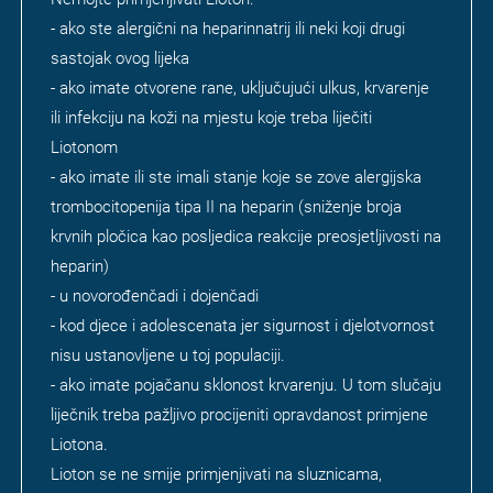
- ako ste alergični na heparinnatrij ili neki koji drugi
sastojak ovog lijeka
- ako imate otvorene rane, uključujući ulkus, krvarenje
ili infekciju na koži na mjestu koje treba liječiti
Liotonom
- ako imate ili ste imali stanje koje se zove alergijska
trombocitopenija tipa II na heparin (sniženje broja
krvnih pločica kao posljedica reakcije preosjetljivosti na
heparin)
- u novorođenčadi i dojenčadi
- kod djece i adolescenata jer sigurnost i djelotvornost
nisu ustanovljene u toj populaciji.
- ako imate pojačanu sklonost krvarenju. U tom slučaju
liječnik treba pažljivo procijeniti opravdanost primjene
Liotona.
Lioton se ne smije primjenjivati na sluznicama,