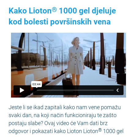
®
Kako Lioton
1000 gel djeluje
kod bolesti površinskih vena
Video
Player
Jeste li se ikad zapitali kako nam vene pomažu
svaki dan, na koji način funkcioniraju te zašto
postaju slabe? Ovaj video će Vam dati brz
®
odgovor i pokazati kako Lioton Lioton
1000 gel