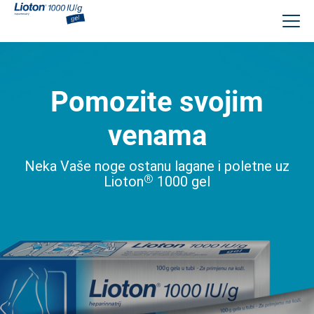
Skoči
na
glavni
sadržaj
Pomozite svojim
venama
Neka Vaše noge ostanu lagane i poletne uz
®
Lioton
1000 gel