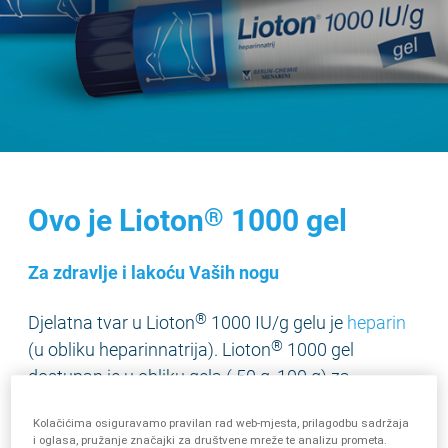
Ovo je Lioton
1000 gel
®
Za zdravlje i lakoću Vaših nogu
®
Djelatna tvar u Lioton
1000 IU/g gelu je
heparin
®
(u obliku heparinnatrija). Lioton
1000 gel
dostupan je u obliku gela ( 50 g, 100 g) za
primjenu na koži.
®
Kolačićima osiguravamo pravilan rad web-mjesta, prilagodbu sadržaja
Lioton
1000 gel se dobro podnosi te ima vrlo
i oglasa, pružanje značajki za društvene mreže te analizu prometa.