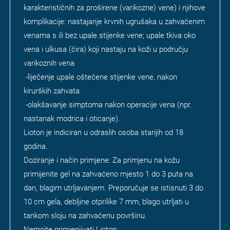
karakterističnih za proširene (varikozne) vene) i njihove
komplikacije: nastajanje krvnih ugrušaka u zahvaćenim
venama s ili bez upale stijenke vene; upale tkiva oko
vena i ulkusa (čira) koji nastaju na koži u području
varikoznih vena
-liječenje upale oštećene stijenke vene, nakon
kirurških zahvata
-olakšavanje simptoma nakon operacije vena (npr.
nastanak modrica i oticanje).
Lioton je indiciran u odraslih osoba starijih od 18
godina.
Doziranje i način primjene: Za primjenu na kožu
primijenite gel na zahvaćeno mjesto 1 do 3 puta na
dan, blagim utrljavanjem. Preporučuje se istisnuti 3 do
10 cm gela, debljine otprilike 7 mm, blago utrljati u
tankom sloju na zahvaćenu površinu.
Nemojte primjenjivati Lioton: